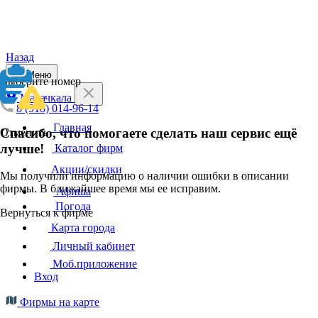
Назад
Меню
Выберите номер
Махачкала
8 (918) 014-96-14
Главная
Спасибо, что помогаете сделать наш сервис ещё
Отменить
лучше!
Каталог фирм
Акции/скидки
Мы получили информацию о наличии ошибки в описании
фирмы. В ближайшее время мы ее исправим.
Афиша
Погода
Вернуться к фирме
Карта города
Личный кабинет
Моб.приложение
Вход
Фирмы на карте