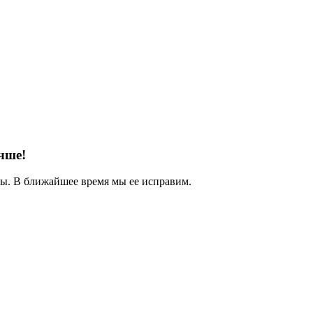
чше!
. В ближайшее время мы ее исправим.