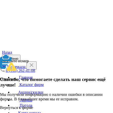
Назад
Меню
Выберите номер
Махачкала
8 (918) 262-41-08
Главная
Спасибо, что помогаете сделать наш сервис ещё
Отменить
лучше!
Каталог фирм
Акции/скидки
Мы получили информацию о наличии ошибки в описании
фирмы. В ближайшее время мы ее исправим.
Афиша
Погода
Вернуться к фирме
Карта города