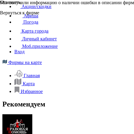
Отменить
Мы получили информацию о наличии ошибки в описании фирмы
Акции/скидки
Вернуться к фирме
Афиша
Погода
Карта города
Личный кабинет
Моб.приложение
Вход
Фирмы на карте
Главная
Карта
Избранное
Рекомендуем