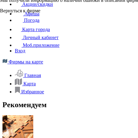
Мы получили информацию о наличии ошибки в описании фирмы
Акции/скидки
Вернуться к фирме
Афиша
Погода
Карта города
Личный кабинет
Моб.приложение
Вход
Фирмы на карте
Главная
Карта
Избранное
Рекомендуем