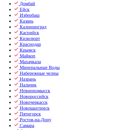
Домбай
Ейск
Избербаш
Казань
Калининград
Каспийск
Кизилюрт
Краснодар
Крымск
Майкоп
Махачкала
Минеральные Воды
Набережные челны
Назрань
Нальчик
Невинномысск
Новороссийск
Новочеркасск
Новошахтинск
Пятигорск
Ростов-на-Дону
Самара