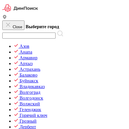
Выберите город
Close
Азов
Анапа
Армавир
Архыз
Астрахань
Балаково
Буйнакск
Владикавказ
Волгоград
Волгодонск
Волжский
Геленджик
Горячий ключ
Грозный
Дербент