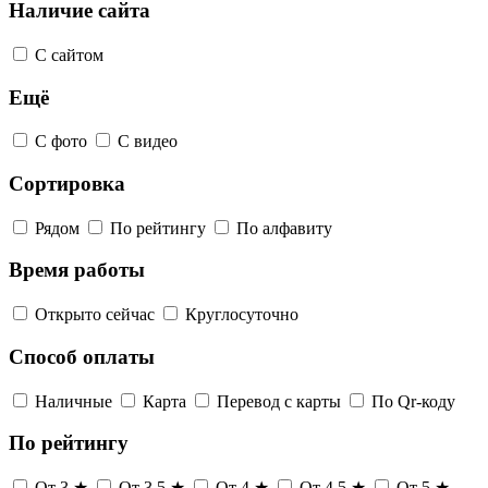
Наличие сайта
С сайтом
Ещё
С фото
С видео
Сортировка
Рядом
По рейтингу
По алфавиту
Время работы
Открыто сейчас
Круглосуточно
Способ оплаты
Наличные
Карта
Перевод с карты
По Qr-коду
По рейтингу
От 3 ★
От 3,5 ★
От 4 ★
От 4,5 ★
От 5 ★