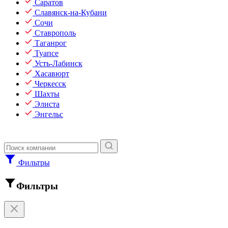
Саратов
Славянск-на-Кубани
Сочи
Ставрополь
Таганрог
Туапсе
Усть-Лабинск
Хасавюрт
Черкесск
Шахты
Элиста
Энгельс
Фильтры
Фильтры