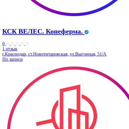
КСК ВЕЛЕС. Конеферма.
0
1 отзыв
г.Краснодар, ст.Новотитаровская, ул.Выгонная, 51/А
По записи