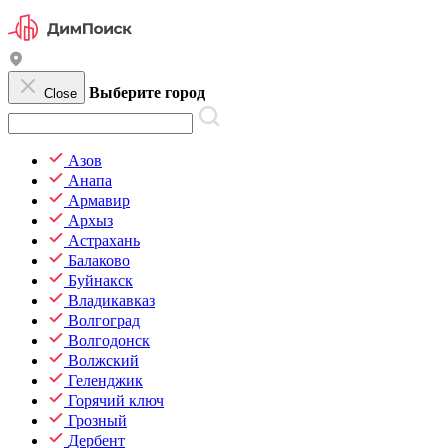
Выберите город
Close
Азов
Анапа
Армавир
Архыз
Астрахань
Балаково
Буйнакск
Владикавказ
Волгоград
Волгодонск
Волжский
Геленджик
Горячий ключ
Грозный
Дербент