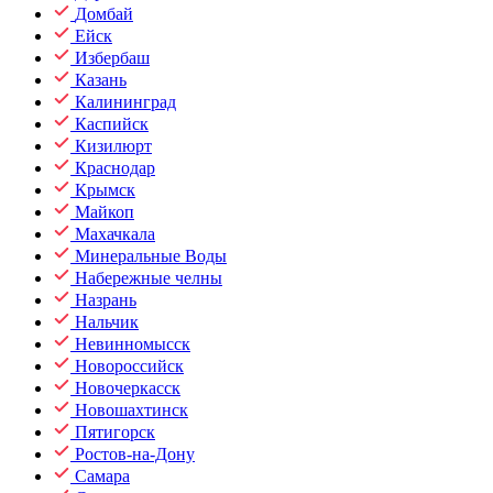
Домбай
Ейск
Избербаш
Казань
Калининград
Каспийск
Кизилюрт
Краснодар
Крымск
Майкоп
Махачкала
Минеральные Воды
Набережные челны
Назрань
Нальчик
Невинномысск
Новороссийск
Новочеркасск
Новошахтинск
Пятигорск
Ростов-на-Дону
Самара