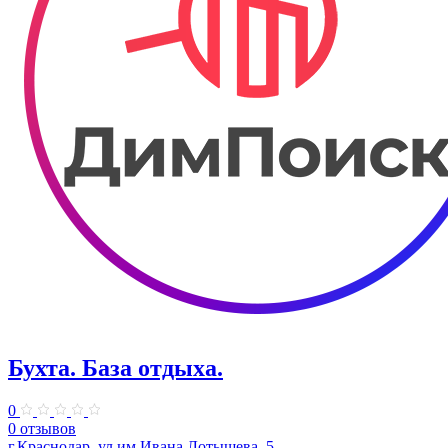
Бухта. База отдыха.
0
0 отзывов
г.Краснодар, ул.им.Ивана Лотышева, 5