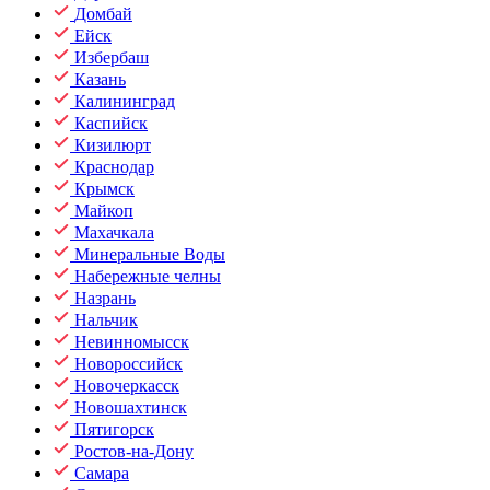
Домбай
Ейск
Избербаш
Казань
Калининград
Каспийск
Кизилюрт
Краснодар
Крымск
Майкоп
Махачкала
Минеральные Воды
Набережные челны
Назрань
Нальчик
Невинномысск
Новороссийск
Новочеркасск
Новошахтинск
Пятигорск
Ростов-на-Дону
Самара