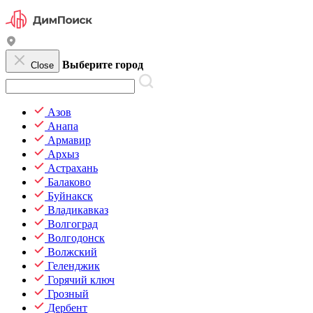
Выберите город
Close
Азов
Анапа
Армавир
Архыз
Астрахань
Балаково
Буйнакск
Владикавказ
Волгоград
Волгодонск
Волжский
Геленджик
Горячий ключ
Грозный
Дербент