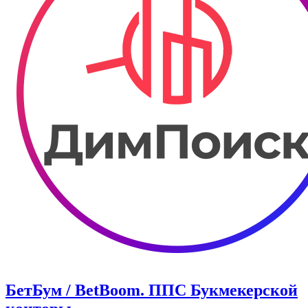
БетБум / BetBoom. ППС Букмекерской