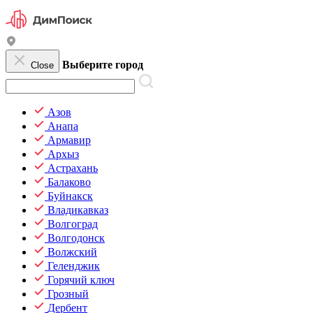
Выберите город
Close
Азов
Анапа
Армавир
Архыз
Астрахань
Балаково
Буйнакск
Владикавказ
Волгоград
Волгодонск
Волжский
Геленджик
Горячий ключ
Грозный
Дербент