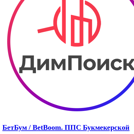
БетБум / BetBoom. ППС Букмекерской