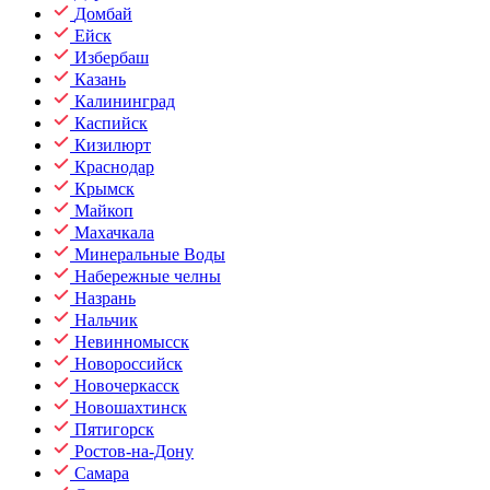
Домбай
Ейск
Избербаш
Казань
Калининград
Каспийск
Кизилюрт
Краснодар
Крымск
Майкоп
Махачкала
Минеральные Воды
Набережные челны
Назрань
Нальчик
Невинномысск
Новороссийск
Новочеркасск
Новошахтинск
Пятигорск
Ростов-на-Дону
Самара