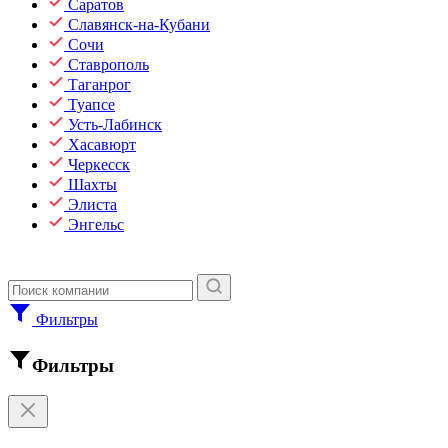
Саратов
Славянск-на-Кубани
Сочи
Ставрополь
Таганрог
Туапсе
Усть-Лабинск
Хасавюрт
Черкесск
Шахты
Элиста
Энгельс
Фильтры
Фильтры