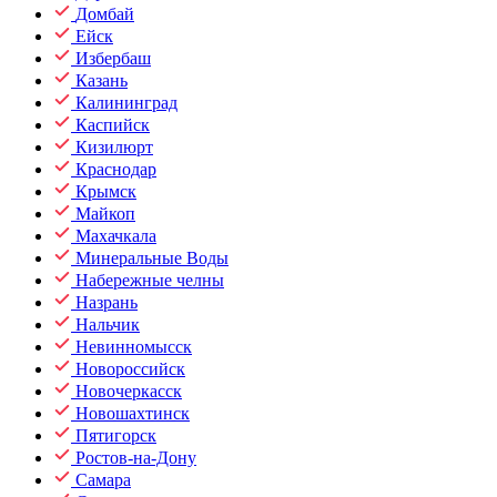
Домбай
Ейск
Избербаш
Казань
Калининград
Каспийск
Кизилюрт
Краснодар
Крымск
Майкоп
Махачкала
Минеральные Воды
Набережные челны
Назрань
Нальчик
Невинномысск
Новороссийск
Новочеркасск
Новошахтинск
Пятигорск
Ростов-на-Дону
Самара