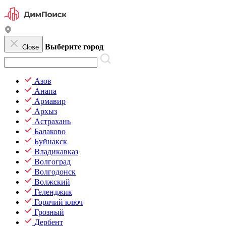
Выберите город
Close
Азов
Анапа
Армавир
Архыз
Астрахань
Балаково
Буйнакск
Владикавказ
Волгоград
Волгодонск
Волжский
Геленджик
Горячий ключ
Грозный
Дербент