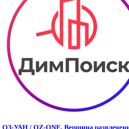
ОЗ-УАН / OZ-ONE. Вершина развлечен